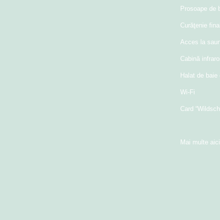
Prosoape de b
Curăţenie fina
Acces la sau
Cabină infrar
Halat de baie 
Wi-Fi
Card “Wildsch
Mai multe aici