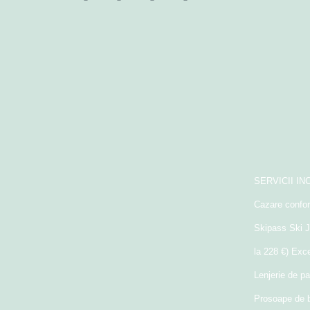
SERVICII IN
Cazare confor
Skipass Ski J
la 228 €) Exce
Lenjerie de pa
Prosoape de 