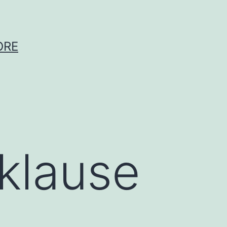
ORE
tklause