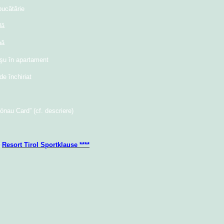
ucătărie
lă
nă
oşu în apartament
de închiriat
önau Card” (cf. descriere)
:
Resort Tirol Sportklause ****