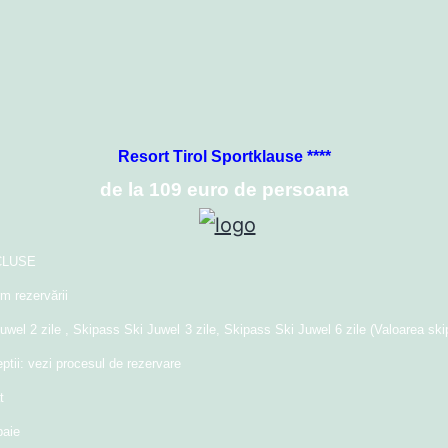
Resort Tirol Sportklause ****
de la 109 euro de persoana
CLUSE
m rezervării
uwel 2 zile , Skipass Ski Juwel 3 zile, Skipass Ski Juwel 6 zile (Valoarea ski
ptii: vezi procesul de rezervare
t
baie