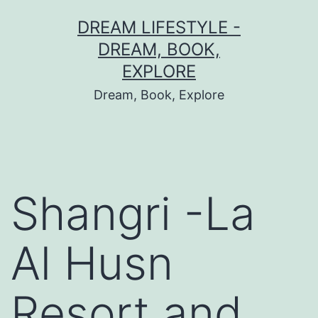
Skip
DREAM LIFESTYLE -
to
DREAM, BOOK,
content
EXPLORE
Dream, Book, Explore
Shangri -La
Al Husn
Resort and