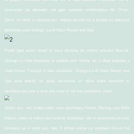
asemenea loc deosebit veti gasi opulenta emblematica din Oman.
Daca va doriti o vacanta aici, trebuie sa stiti ca o locatie cu adevarat
deosebita este Shangri -La Al Husn Resort and Spa.
Puteti gasi acest resort la mica distanta de centrul orasului Muscat.
Shangri-La este amplasat la poalele unui munte, pe o plaja superba a
marii Oman. Peisajul iti taie rasuflarea. Shangri-La Al Husn Resort and
Spa este practic un palat excusivist ce ofera toate serviciile si
facilitatile pe care si le-ar dori chiar si cel mai pretentios client.
Ajunsi aici, veti vedea valeti care parcheaza Ferrari, Bentley sau Rolls
Royce, ceea ce indica tipul acestei proprietati, dar si experienta pe care
urmeaza sa o aveti aici. Veti fi primiti numai cu zambete intr-un hol