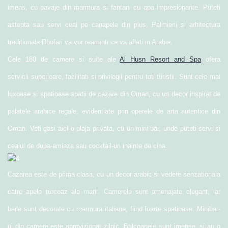
imens, cu pavaje din marmura si fantani cu apa impresionante. Puteti
astepta sau servi ceai pe canapele din plus. Palmierii si arhitectura
traditionala Dhofari va vor reaminti ca va aflati in Arabia.
Cele 180 de camere si suite ale
Al Husn Resort and Spa
ofera
servicii superioare, facilitati si privilegii pentru toti turistii. Sunt cele mai
luxoase si spatioase spatii de cazare din Oman, cu un decor inspirat de
palatele arabice regale, evidentiate prin operele de arta autentice din
Oman. Veti gasi aici o plaja privata, cu un mini-bar, unde puteti servi si
ceaiul de dupa-amiaza sau cocktail-uri inainte de cina.
Cazarea este de prima clasa, cu un decor arabic si vedere senzationala
catre apele turcoaz ale marii. Camerele sunt amenajate elegant, iar
baile sunt decorate cu marmura italiana, fiind foarte spatioase. Minibar-
ul din camere este aprovizionat zilnic. Balcoanele sunt imense, si au o