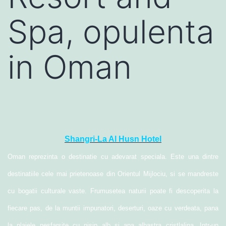
Spa, opulenta
in Oman
Shangri-La Al Husn Hotel
Oman reprezinta o destinatie cu adevarat speciala. Este una dintre
destinatiile cele mai prietenoase din Orientul Mijlociu, si se mandreste
cu bogatii culturale vaste. Frumusetea naturii poate fi descoperita la
fiecare pas, de la muntii impunatori, deserturi, oaze cu verdeata, pana
la plajele nesfarsite cu nisip alb si apa albastra cristlalina. Intr-un