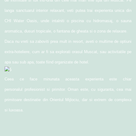
de intimitate si lux intr-una din cele mai mari vile spa din Muscat. Pe
langa sanctuarul interior relaxant, veti putea trai experienta unica din
CHI Water Oasis, unde intalniti o piscina cu hidromasaj, o sauna
aromatica, dusuri tropicale, o fantana de gheata si o zona de relaxare.
Daca nu vreti sa zaboviti prea mult in resort, aveti o multime de optiuni
extra-hoteliere, cum ar fi sa explorati orasul Muscat, sau activitatile pe
apa sau sub apa, toate fiind organizate de hotel.
Ceea ce face minunata aceasta experienta este chiar
personalul profesionist si primitor. Oman este, cu siguranta, cea mai
primitoare destinatie din Orientul Mijlociu, dar si extrem de complexa
si luxoasa.