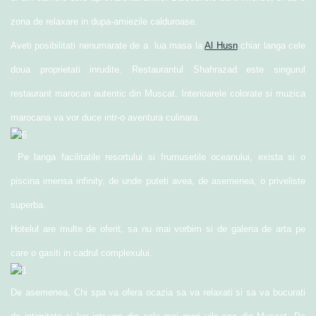
zona de relaxare in dupa-amiezile calduroase.
Aveti posibilitati nenumarate de a lua masa la
Al Husn
chiar langa cele
doua proprietati inrudite. Restaurantul Shahrazad este singurul
restaurant marocan autentic din Muscat. Interioarele colorate si muzica
marocana va vor duce intr-o aventura culinara.
Pe langa facilitatile resortului si frumusetile oceanului, exista si o
piscina imensa infinity, de unde puteti avea, de asemenea, o priveliste
superba.
Hotelul are multe de oferit, sa nu mai vorbim si de galeria de arta pe
care o gasiti in cadrul complexului.
De asemenea, Chi spa va ofera ocazia sa va relaxati si sa va bucurati