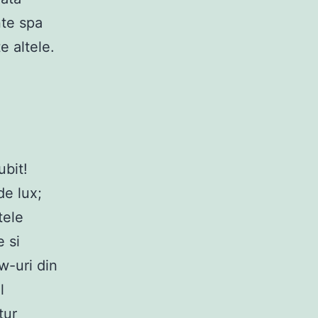
nte spa
e altele.
ubit!
de lux;
tele
e si
w-uri din
l
tur