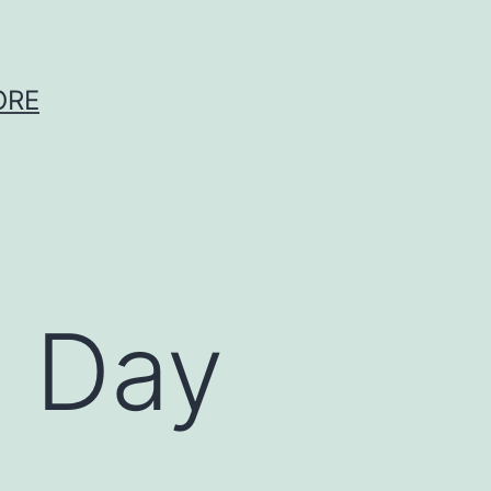
ORE
s Day