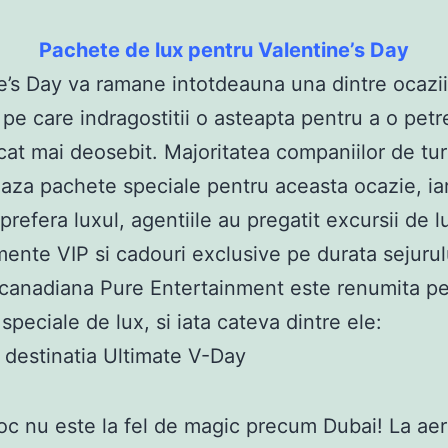
Pachete de lux pentru Valentine’s Day
e’s Day va ramane intotdeauna una dintre ocazii
 pe care indragostitii o asteapta pentru a o petr
at mai deosebit. Majoritatea companiilor de tu
aza pachete speciale pentru aceasta ocazie, ia
prefera luxul, agentiile au pregatit excursii de l
mente VIP si cadouri exclusive pe durata sejurul
canadiana Pure Entertainment este renumita p
speciale de lux, si iata cateva dintre ele:
: destinatia Ultimate V-Day
loc nu este la fel de magic precum Dubai! La ae