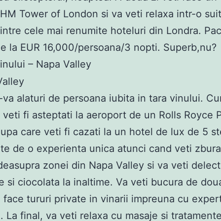
l HM Tower of London si va veti relaxa intr-o sui
dintre cele mai renumite hoteluri din Londra. Pa
e la EUR 16,000/persoana/3 nopti. Superb,nu?
vinului – Napa Valley
-va alaturi de persoana iubita in tara vinului. 
, veti fi asteptati la aeroport de un Rolls Royce
upa care veti fi cazati la un hotel de lux de 5 st
te de o experienta unica atunci cand veti zbur
deasupra zonei din Napa Valley si va veti delec
 si ciocolata la inaltime. Va veti bucura de doua
 face tururi private in vinarii impreuna cu expert
 La final, va veti relaxa cu masaje si tratament