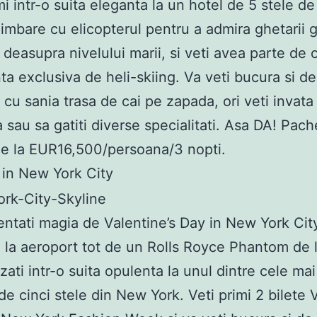
i intr-o suita eleganta la un hotel de 5 stele de 
limbare cu elicopterul pentru a admira ghetarii g
deasupra nivelului marii, si veti avea parte de 
ta exclusiva de heli-skiing. Va veti bucura si de
 cu sania trasa de cai pe zapada, ori veti invata 
a sau sa gatiti diverse specialitati. Asa DA! Pach
e la EUR16,500/persoana/3 nopti.
e in New York City
ntati magia de Valentine’s Day in New York City!
i la aeroport tot de un Rolls Royce Phantom de l
azati intr-o suita opulenta la unul dintre cele ma
de cinci stele din New York. Veti primi 2 bilete V