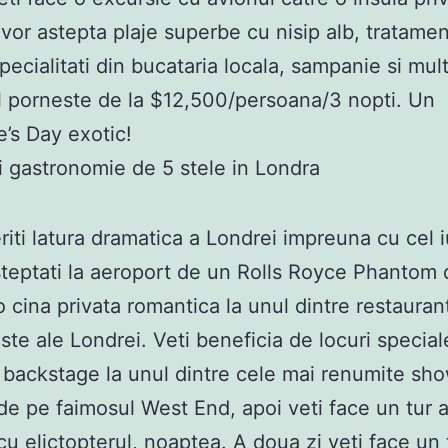
vor astepta plaje superbe cu nisip alb, tratame
pecialitati din bucataria locala, sampanie si mult
 porneste de la $12,500/persoana/3 nopti. Un
e’s Day exotic!
si gastronomie de 5 stele in Londra
iti latura dramatica a Londrei impreuna cu cel i
asteptati la aeroport de un Rolls Royce Phantom 
 o cina privata romantica la unul dintre restauran
ste ale Londrei. Veti beneficia de locuri special
 backstage la unul dintre cele mai renumite sho
de pe faimosul West End, apoi veti face un tur a
cu elictopterul, noaptea. A doua zi veti face un 