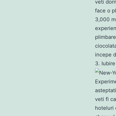
veti dorm
face o p
3,000 m 
experien
plimbare
ciocolat
incepe d
3. Iubir
Experime
asteptat
veti fi c
hoteluri 