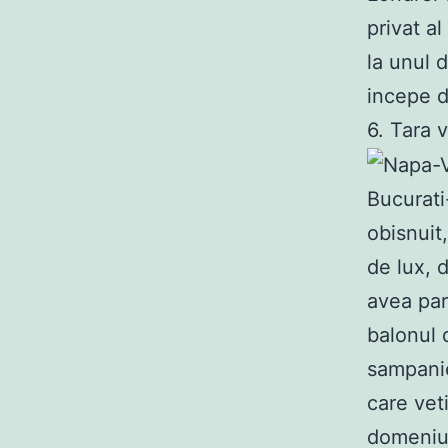
privat a
la unul 
incepe d
6. Tara 
Bucurati
obisnuit
de lux, d
avea par
balonul 
sampanie
care veti
domeniu.