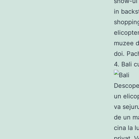
show-ul 
in backs
shopping
elicopter
muzee di
doi. Pac
4. Bali 
Descoper
un elicop
va sejuru
de un ma
cina la 
privat. 