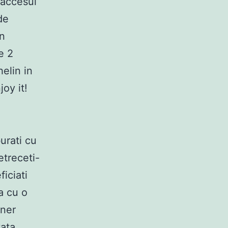
 accesul
de
in
e 2
elin in
oy it!
urati cu
etreceti-
ficiati
a cu o
lner
vata