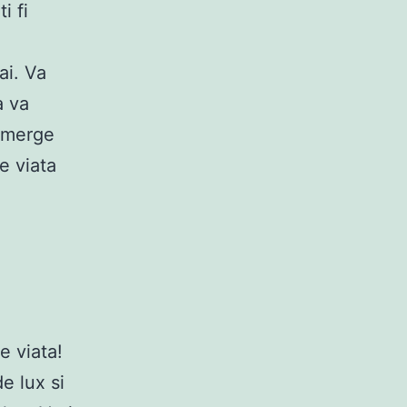
i fi
ai. Va
a va
i merge
de viata
e viata!
e lux si