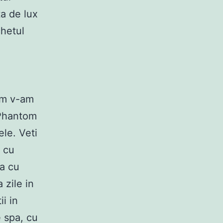
ta de lux
chetul
Cum v-am
 Phantom
ele. Veti
a cu
ta cu
 zile in
ii in
e spa, cu