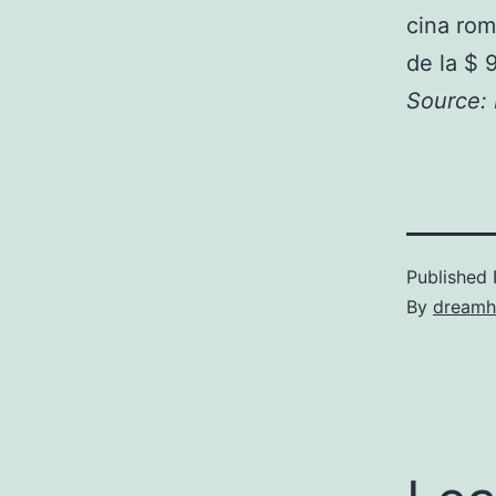
cina rom
de la $ 
Source:
Published
By
dreamh