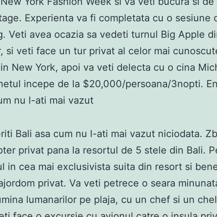
New York Fashion Week si va veti bucura si de
tage. Experienta va fi completata cu o sesiune 
. Veti avea ocazia sa vedeti turnul Big Apple d
, si veti face un tur privat al celor mai cunoscut
n New York, apoi va veti delecta cu o cina Mich
hetul incepe de la $20,000/persoana/3nopti. Enj
cum nu l-ati mai vazut
iti Bali asa cum nu l-ati mai vazut niciodata. Zb
ter privat pana la resortul de 5 stele din Bali. P
l in cea mai exclusivista suita din resort si bene
jordom privat. Va veti petrece o seara minunat
lumina lumanarilor pe plaja, cu un chef si un che
Veti face o excursie cu avionul catre o insula pri