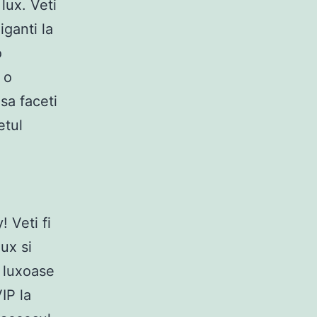
lux. Veti
iganti la
o
 o
sa faceti
etul
 Veti fi
ux si
i luxoase
IP la