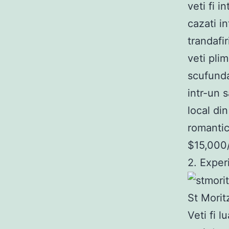
veti fi 
cazati i
trandafir
veti plim
scufunda
intr-un s
local di
romantic
$15,000/
2. Exper
St Morit
Veti fi 