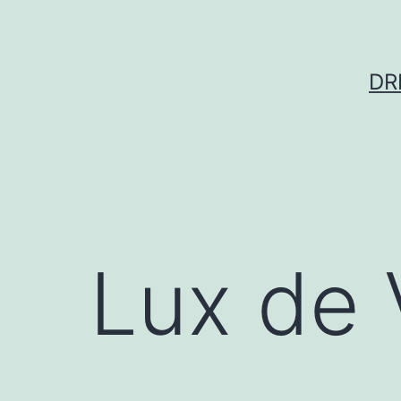
Skip
to
content
DR
Lux de 