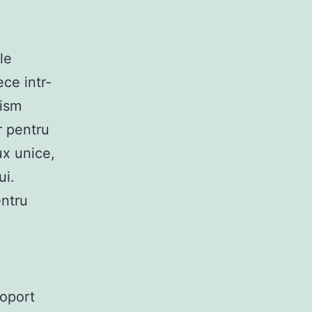
le
ece intr-
rism
r pentru
ux unice,
ui.
entru
roport