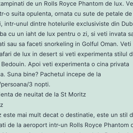
intampinati de un Rolls Royce Phantom de lux. Vet
ntr-o suita opulenta, ornata cu sute de petale de
i, intr-unul dintre hotelurile exclusiviste din Dub
ba cu un iaht de lux pentru o zi, si veti invata s
ti sau sa faceti snorkeling in Golful Oman. Vet
afari de lux in desert si veti experimenta stilul 
n Bedouin. Apoi veti experimenta o cina privata
a. Suna bine? Pachetul incepe de la
persoana/3 nopti.
ienta de neuitat de la St Moritz
z este mai mult decat o destinatie, este un stil d
luati de la aeroport intr-un Rolls Royce Phantom d