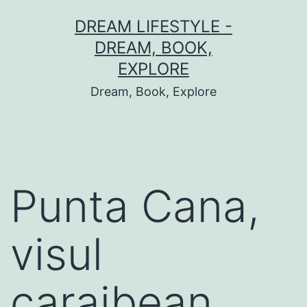
Skip
DREAM LIFESTYLE -
to
DREAM, BOOK,
content
EXPLORE
Dream, Book, Explore
Punta Cana,
visul
caraibean